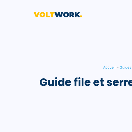
Aller
au
contenu
Accueil
>
Guides 
Guide file et serr