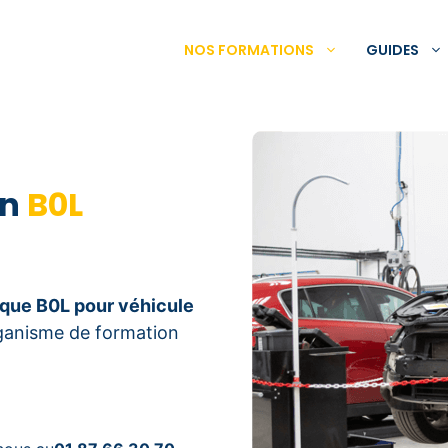
NOS FORMATIONS
GUIDES
on
B0L
rique B0L pour véhicule
rganisme de formation