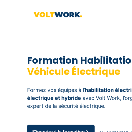
Aller
au
contenu
Formation Habilitati
Véhicule Électrique
Formez vos équipes à l’
habilitation élect
électrique et hybride
avec Volt Work, l’o
expert de la sécurité électrique.
S’inscrire à la formation