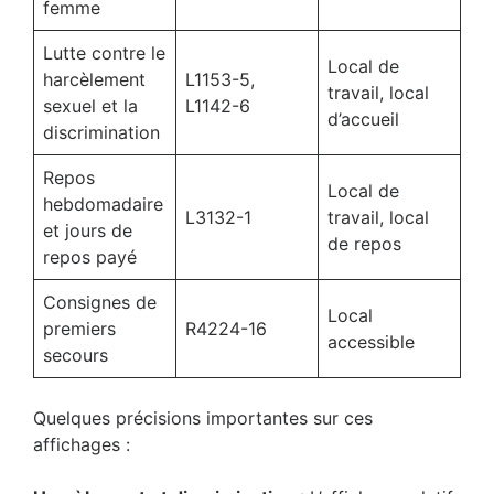
femme
Lutte contre le
Local de
harcèlement
L1153-5,
travail, local
sexuel et la
L1142-6
d’accueil
discrimination
Repos
Local de
hebdomadaire
L3132-1
travail, local
et jours de
de repos
repos payé
Consignes de
Local
premiers
R4224-16
accessible
secours
Quelques précisions importantes sur ces
affichages :