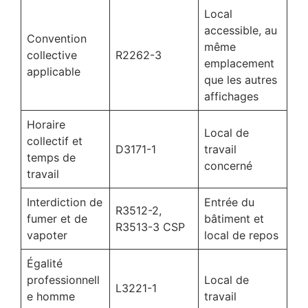
Local
accessible, au
Convention
même
collective
R2262-3
emplacement
applicable
que les autres
affichages
Horaire
Local de
collectif et
D3171-1
travail
temps de
concerné
travail
Interdiction de
Entrée du
R3512-2,
fumer et de
bâtiment et
R3513-3 CSP
vapoter
local de repos
Égalité
professionnell
Local de
L3221-1
e homme
travail