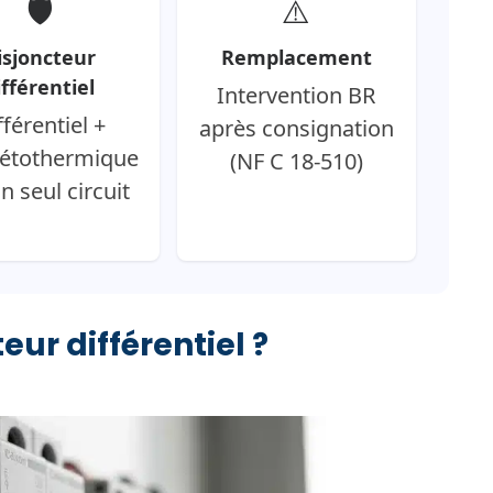
🛡️
⚠️
isjoncteur
Remplacement
ifférentiel
Intervention BR
fférentiel +
après consignation
étothermique
(NF C 18-510)
n seul circuit
eur différentiel ?