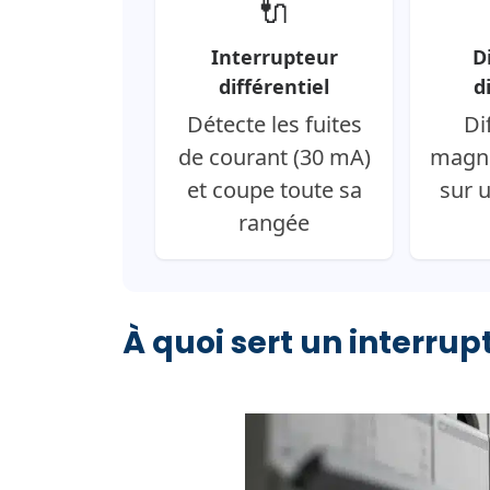
🔌
Interrupteur
D
différentiel
d
Détecte les fuites
Di
de courant (30 mA)
magn
et coupe toute sa
sur u
rangée
À quoi sert un interrupt