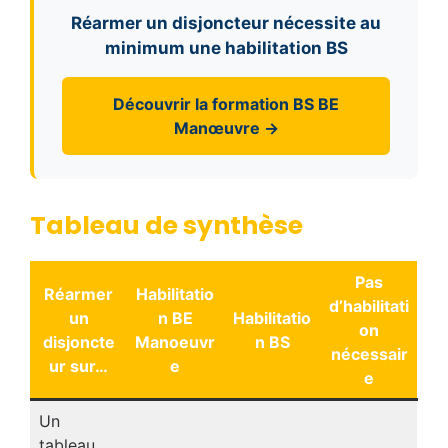
Réarmer un disjoncteur nécessite au
minimum une habilitation BS
Découvrir la formation BS BE
Manœuvre →
Tableau de synthèse
Pas
Réarmer
Habilitatio
d’habilitati
un
n BE
Habilitatio
on
disjoncte
Manoeuvr
n BS
nécessair
ur sur…
e
e
Un
tableau