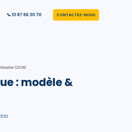
📞 01 87 66 30 70
CONTACTEZ-NOUS
tilisation [2026]
que : modèle &
-510