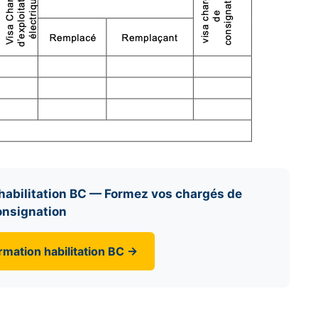
habilitation BC — Formez vos chargés de
onsignation
rmation habilitation BC →