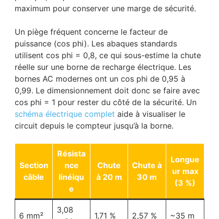
maximum pour conserver une marge de sécurité.
Un piège fréquent concerne le facteur de
puissance (cos phi). Les abaques standards
utilisent cos phi = 0,8, ce qui sous-estime la chute
réelle sur une borne de recharge électrique. Les
bornes AC modernes ont un cos phi de 0,95 à
0,99. Le dimensionnement doit donc se faire avec
cos phi = 1 pour rester du côté de la sécurité. Un
schéma électrique complet
aide à visualiser le
circuit depuis le compteur jusqu’à la borne.
Résista
Longue
Section
nce
Chute
Chute à
ur max
câble
linéiqu
à 20 m
30 m
(3 %)
e
3,08
6 mm²
1,71 %
2,57 %
~35 m