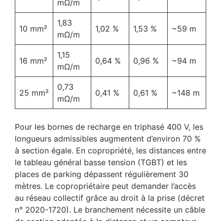
mΩ/m
1,83
10 mm²
1,02 %
1,53 %
~59 m
mΩ/m
1,15
16 mm²
0,64 %
0,96 %
~94 m
mΩ/m
0,73
25 mm²
0,41 %
0,61 %
~148 m
mΩ/m
Pour les bornes de recharge en triphasé 400 V, les
longueurs admissibles augmentent d’environ 70 %
à section égale. En copropriété, les distances entre
le tableau général basse tension (TGBT) et les
places de parking dépassent régulièrement 30
mètres. Le copropriétaire peut demander l’accès
au réseau collectif grâce au droit à la prise (décret
n° 2020-1720). Le branchement nécessite un câble