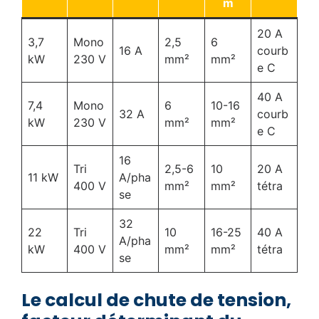
m
20 A
3,7
Mono
2,5
6
16 A
courb
kW
230 V
mm²
mm²
e C
40 A
7,4
Mono
6
10-16
32 A
courb
kW
230 V
mm²
mm²
e C
16
Tri
2,5-6
10
20 A
11 kW
A/pha
400 V
mm²
mm²
tétra
se
32
22
Tri
10
16-25
40 A
A/pha
kW
400 V
mm²
mm²
tétra
se
Le calcul de chute de tension,