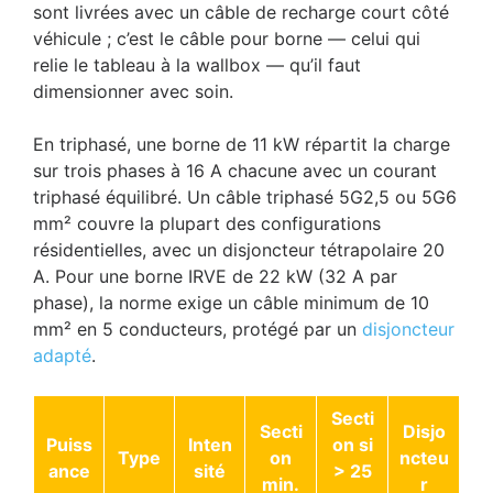
sont livrées avec un câble de recharge court côté
véhicule ; c’est le câble pour borne — celui qui
relie le tableau à la wallbox — qu’il faut
dimensionner avec soin.
En triphasé, une borne de 11 kW répartit la charge
sur trois phases à 16 A chacune avec un courant
triphasé équilibré. Un câble triphasé 5G2,5 ou 5G6
mm² couvre la plupart des configurations
résidentielles, avec un disjoncteur tétrapolaire 20
A. Pour une borne IRVE de 22 kW (32 A par
phase), la norme exige un câble minimum de 10
mm² en 5 conducteurs, protégé par un
disjoncteur
adapté
.
Secti
Secti
Disjo
Puiss
Inten
on si
Type
on
ncteu
ance
sité
> 25
min.
r