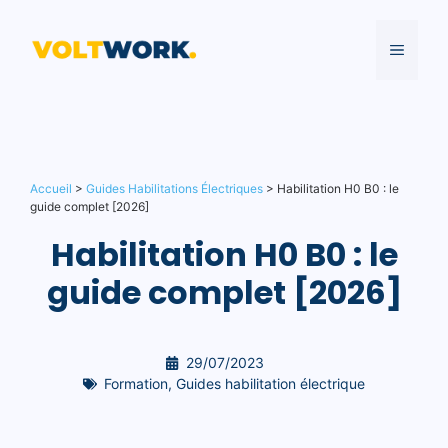
Aller
au
MENU
contenu
Accueil
>
Guides Habilitations Électriques
>
Habilitation H0 B0 : le
guide complet [2026]
Habilitation H0 B0 : le
guide complet [2026]
29/07/2023
Formation
,
Guides habilitation électrique