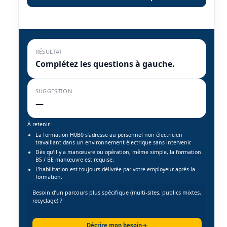
RÉSULTAT
Complétez les questions à gauche.
SUGGESTION
—
À retenir :
La formation H0B0 s’adresse au personnel non électricien
travaillant dans un environnement électrique sans intervenir.
Dès qu’il y a manœuvre ou opération, même simple, la formation
BS / BE manœuvre est requise.
L’habilitation est toujours délivrée par votre employeur après la
formation.
Besoin d’un parcours plus spécifique (multi-sites, publics mixtes,
recyclage) ?
Décrire mon besoin
→