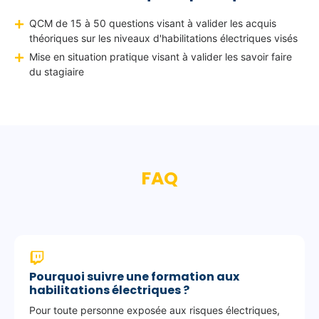
e
s
QCM de 15 à 50 questions visant à valider les acquis
i
théoriques sur les niveaux d'habilitations électriques visés
n
Mise en situation pratique visant à valider les savoir faire
t
du stagiaire
e
r
v
e
n
FAQ
t
i
o
n
s
é
Pourquoi suivre une formation aux
l
habilitations électriques ?
é
m
Pour toute personne exposée aux risques électriques,