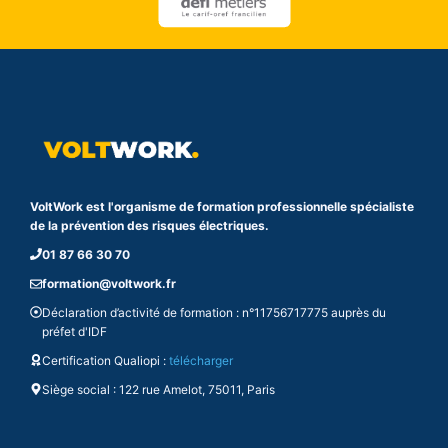
t
r
i
c
i
e
n
s
VoltWork est l'organisme de formation professionnelle spécialiste
t
de la prévention des risques électriques.
r
01 87 66 30 70
a
v
formation@voltwork.fr
a
Déclaration d’activité de formation : n°11756717775 auprès du
i
préfet d'IDF
l
Certification Qualiopi :
télécharger
l
Siège social : 122 rue Amelot, 75011, Paris
a
n