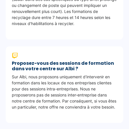
ou changement de poste qui peuvent impliquer un
n
renouvellement plus court). Les formations de
t
recyclage dure entre 7 heures et 14 heures selon les
d
niveaux d'habilitations à recycler.
e
f
u
s
i
b
Proposez-vous des sessions de formation
l
dans votre centre sur Albi ?
e
Sur Albi, nous proposons uniquement d'intervenir en
/
formation dans les locaux de nos entreprises clientes
a
pour des sessions intra-entreprises. Nous ne
proposerons pas de sessions inter-entreprise dans
m
notre centre de formation. Par conséquent, si vous êtes
p
un particulier, notre offre ne conviendra à votre besoin.
o
u
l