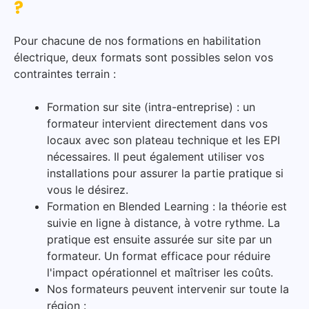
?
u
e
Pour chacune de nos formations en habilitation
é
électrique, deux formats sont possibles selon vos
l
contraintes terrain :
e
c
Formation sur site (intra-entreprise) : un
t
formateur intervient directement dans vos
r
locaux avec son plateau technique et les EPI
i
nécessaires. Il peut également utiliser vos
q
installations pour assurer la partie pratique si
u
vous le désirez.
e
Formation en Blended Learning : la théorie est
o
suivie en ligne à distance, à votre rythme. La
u
pratique est ensuite assurée sur site par un
e
formateur. Un format efficace pour réduire
f
l'impact opérationnel et maîtriser les coûts.
f
Nos formateurs peuvent intervenir sur toute la
e
région :
c