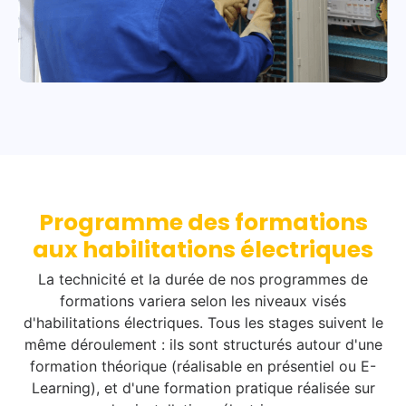
d
r
e
n
o
n
é
l
e
c
Programme des formations
t
aux habilitations électriques
r
i
La technicité et la durée de nos programmes de
q
formations variera selon les niveaux visés
u
d'habilitations électriques. Tous les stages suivent le
e
même déroulement : ils sont structurés autour d'une
(
formation théorique (réalisable en présentiel ou E-
P
Learning), et d'une formation pratique réalisée sur
e