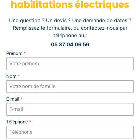
habilitations électriques
u
x
d
Une question ? Un devis ? Une demande de dates ?
'
Remplissez le formulaire, ou contactez-nous par
e
téléphone au :
x
05 37 04 06 56
c
Prénom
*
a
v
a
Nom
*
t
i
o
E-mail
*
n
o
u
Téléphone
*
d
e
f