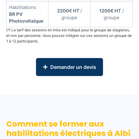
c
Habilitations
é
2200€ HT
/
1200€ HT
/
BR PV
d
groupe
groupe
Photovoltaïque
e
(*) Le tarif des sessions en Intra est indiqué pour le groupe de stagiaires,
r
et non par personne. Vous pouvez intégrer sur ces sessions un groupe de
à
1 à 12 participants.
d
e
s
Demander un devis
z
o
n
e
s
à
r
i
Comment se former aux
s
habilitations électriques à Albi
q