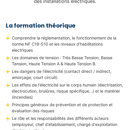
des installations électriques.
i
n
t
La formation théorique
u
r
Comprendre la réglementation, le fonctionnement de la
e
norme NF C18-510 et les niveaux d'habilitations
,
electriques
N
Les domaines de tension : Très Basse Tension, Basse
e
Tension, Haute Tension A & Haute Tension B.
t
Les dangers de l'électricité (contact direct / indirect,
t
amorçage, court circuit)
o
Les effets de l'électricité sur le corps humain (électrisation,
y
électrocution, brulûres, risque spécifique...) et le matériel
a
(incendies)
g
Principes généraux de prévention et de protection et
e
évaluation des risques
,
Le rôle et les responsabilités des différents acteurs
e
(employeur, chef d'établissement, chargé d'exploitation
t