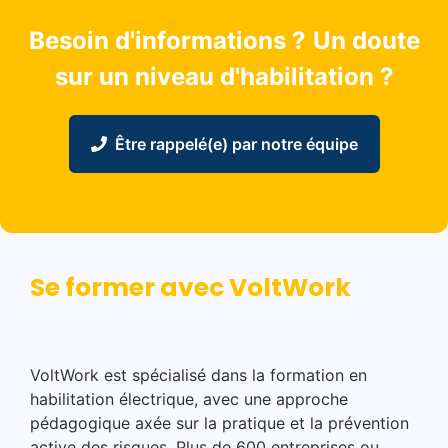
a
Besoin d'informations ?
Un doute
n
œ
sur un niveau d'habilitation ?
u
v
r
Être rappelé(e) par notre équipe
e
s
d
'
e
x
Se former avec VoltWork
p
l
o
i
VoltWork est spécialisé dans la formation en
t
habilitation électrique, avec une approche
a
pédagogique axée sur la pratique et la prévention
t
active des risques. Plus de 600 entreprises ou