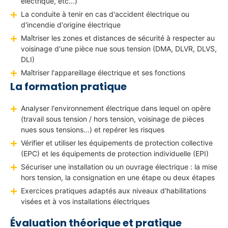
électrique, etc...)
c
La conduite à tenir en cas d'accident électrique ou
.
d'incendie d'origine électrique
)
Maîtriser les zones et distances de sécurité à respecter au
.
voisinage d'une pièce nue sous tension (DMA, DLVR, DLVS,
P
DLI)
o
Maîtriser l'appareillage électrique et ses fonctions
u
La formation pratique
r
e
Analyser l'environnement électrique dans lequel on opère
(travail sous tension / hors tension, voisinage de pièces
f
nues sous tensions...) et repérer les risques
f
Vérifier et utiliser les équipements de protection collective
e
(EPC) et les équipements de protection individuelle (EPI)
c
Sécuriser une installation ou un ouvrage électrique : la mise
t
hors tension, la consignation en une étape ou deux étapes
u
Exercices pratiques adaptés aux niveaux d'habilitations
e
visées et à vos installations électriques
r
d
Évaluation théorique et pratique