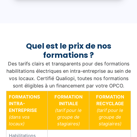
P
o
u
r
l
e
Quel est le prix de nos
p
formations ?
e
r
Des tarifs clairs et transparents pour des formations
s
habilitations électriques en intra-entreprise au sein de
o
vos locaux. Certifié Qualiopi, toutes nos formations
n
sont éligibles à un financement par votre OPCO.
n
FORMATIONS
FORMATION
FORMATION
e
INTRA-
INITIALE
RECYCLAGE
l
ENTREPRISE
(tarif pour le
(tarif pour le
n
(dans vos
groupe de
groupe de
o
locaux)
stagiaires)
stagiaires)
n
Habilitations
é