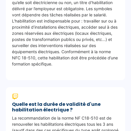
qu’elle soit électricienne ou non, un titre d'habilitation
e
délivré par l’employeur est obligatoire. Les symboles
n
vont dépendre des tâches réalisées par le salarié.
t
L'habilitation est indispensable pour : travailler sur ou à
a
proximité d’installations électriques, accéder seul à des
i
zones réservées aux électriques (locaux électriques,
r
postes de transformation publics ou privés, etc...) et
e
surveiller des interventions réalisées sur des
équipements électriques. Conformément à la norme
s
NFC 18-510, cette habilitation doit être précédée d’une
(
formation spécifique.
r
e
m
p
l
a
Quelle est la durée de validité d'une
c
habilitation électrique ?
e
La recommandation de la norme NF C18-510 est de
m
renouveller les habilitations électriques tous les 3 ans
e
(saudf dans des cas spécifiques du type arrêt prolongé