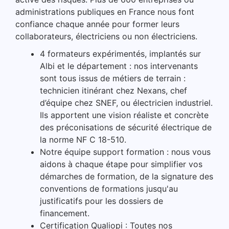
i
administrations publiques en France nous font
o
confiance chaque année pour former leurs
n
collaborateurs, électriciens ou non électriciens.
.
4 formateurs expérimentés, implantés sur
P
Albi et le département : nos intervenants
o
sont tous issus de métiers de terrain :
u
technicien itinérant chez Nexans, chef
r
d’équipe chez SNEF, ou électricien industriel.
l
Ils apportent une vision réaliste et concrète
e
des préconisations de sécurité électrique de
p
la norme NF C 18-510.
e
Notre équipe support formation : nous vous
r
aidons à chaque étape pour simplifier vos
s
démarches de formation, de la signature des
o
conventions de formations jusqu'au
n
justificatifs pour les dossiers de
n
financement.
e
Certification Qualiopi : Toutes nos