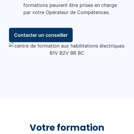
l
formations peuvent être prises en charge
e
par votre Opérateur de Compétences.
f
f
e
Contacter un conseiller
c
t
u
a
n
t
d
e
s
t
r
a
v
Votre formation
a