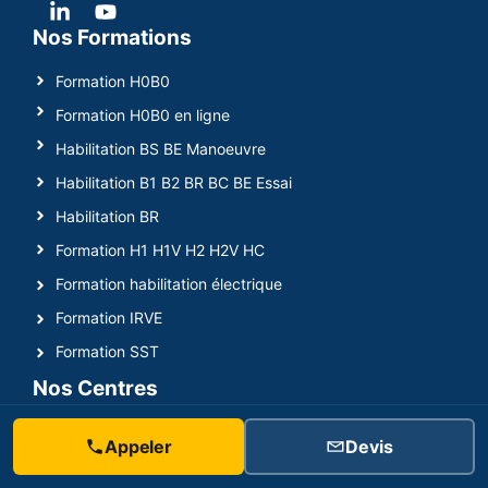
t
s
Nos Formations
o
Formation H0B0
u
s
Formation H0B0 en ligne
l
Habilitation BS BE Manoeuvre
a
Habilitation B1 B2 BR BC BE Essai
d
i
Habilitation BR
r
Formation H1 H1V H2 H2V HC
e
Formation habilitation électrique
c
t
Formation IRVE
i
Formation SST
o
Nos Centres
n
d
Formation Habilitation Électrique Paris Île-de-France
Appeler
Devis
'
Formation Habilitation Électrique Marseille
u