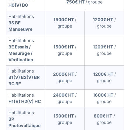
750€ HT
/
groupe
H0(V) B0
l
e
Habilitations
c
1500€ HT
/
1200€ HT
/
BS BE
groupe
groupe
t
Manoeuvre
r
Habilitations
i
BE Essais /
1500€ HT
/
1200€ HT
/
c
Mesurage /
groupe
groupe
i
Vérification
e
n
Habilitations
2000€ HT
/
1200€ HT
/
d
B1(V) B2(V) BR
groupe
groupe
e
BC BE
v
Habilitations
2400€ HT
/
1600€ HT
/
a
H1(V) H2(V) HC
groupe
groupe
n
t
Habilitations
1500€ HT
/
800€ HT
/
a
BP
groupe
groupe
c
Photovoltaïque