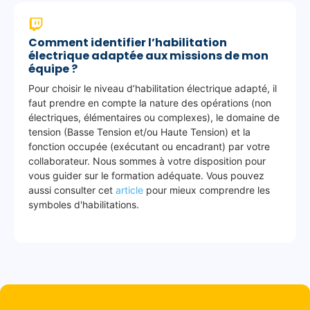
e
,
r
Comment identifier l’habilitation
é
électrique adaptée aux missions de mon
équipe ?
a
r
Pour choisir le niveau d’habilitation électrique adapté, il
m
faut prendre en compte la nature des opérations (non
électriques, élémentaires ou complexes), le domaine de
e
tension (Basse Tension et/ou Haute Tension) et la
m
fonction occupée (exécutant ou encadrant) par votre
e
collaborateur. Nous sommes à votre disposition pour
n
vous guider sur le formation adéquate. Vous pouvez
t
aussi consulter cet
article
pour mieux comprendre les
)
symboles d'habilitations.
o
u
d
e
s
m